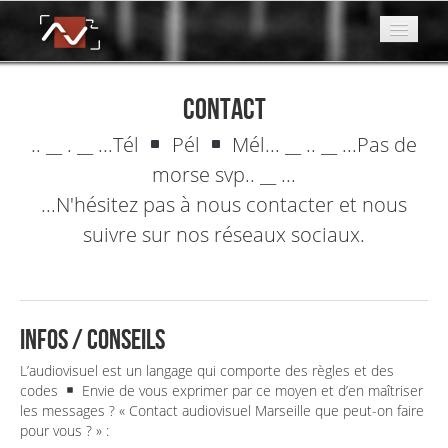
Services
contact
Prod
.. __ . __ ...Tél
Pél
Mél... __ .. __ ...Pas de
Blog
morse svp.. __ ...
...N'hésitez pas à nous contacter et nous
L'asso
suivre sur nos réseaux sociaux.
Contact
Liens
Infos / Conseils
L’audiovisuel est un langage qui comporte des règles et des
codes
Envie de vous exprimer par ce moyen et d’en maîtriser
les messages ? « Contact audiovisuel Marseille que peut-on faire
pour vous ? » :