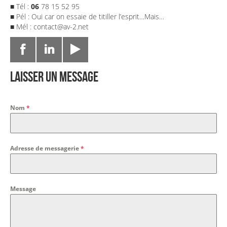
■ Tél :
06
78 15 52 95
■ Pél : Oui car on essaie de titiller l’esprit…Mais…
■ Mél : contact@av-2.net
Laisser un message
Nom
*
Adresse de messagerie
*
Message