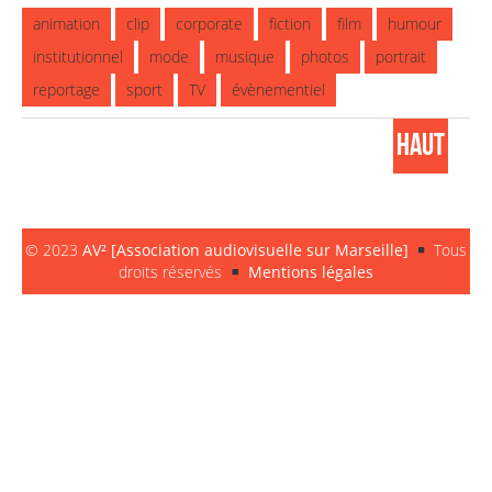
animation
clip
corporate
fiction
film
humour
institutionnel
mode
musique
photos
portrait
reportage
sport
TV
évènementiel
HAUT
© 2023
AV² [Association audiovisuelle sur Marseille]
Tous
droits réservés
Mentions légales